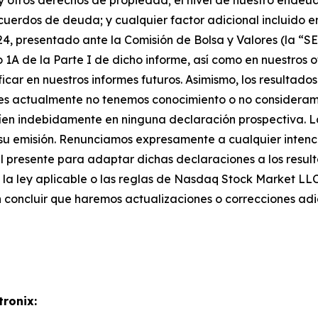
 y otros derechos de propiedad; el nivel de nuestro ende
cuerdos de deuda; y cualquier factor adicional incluido e
024, presentado ante la Comisión de Bolsa y Valores (la “SE
o 1A de la Parte I de dicho informe, así como en nuestros 
icar en nuestros informes futuros. Asimismo, los resultad
les actualmente no tenemos conocimiento o no consideramo
nfíen indebidamente en ninguna declaración prospectiva. 
su emisión. Renunciamos expresamente a cualquier intenci
 presente para adaptar dichas declaraciones a los result
a la ley aplicable o las reglas de Nasdaq Stock Market LL
n concluir que haremos actualizaciones o correcciones adi
tronix: