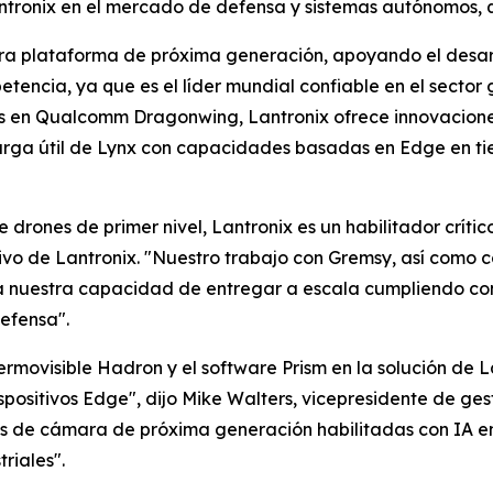
antronix en el mercado de defensa y sistemas autónomos,
tra plataforma de próxima generación, apoyando el desarr
tencia, ya que es el líder mundial confiable en el sector 
 en Qualcomm Dragonwing, Lantronix ofrece innovaciones 
arga útil de Lynx con capacidades basadas en Edge en tie
 drones de primer nivel, Lantronix es un habilitador crít
tivo de Lantronix. "Nuestro trabajo con Gremsy, así como 
a nuestra capacidad de entregar a escala cumpliendo con 
efensa".
rmovisible Hadron y el software Prism en la solución de
positivos Edge", dijo Mike Walters, vicepresidente de ge
nes de cámara de próxima generación habilitadas con IA e
riales".