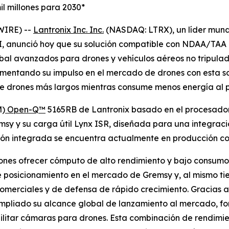
l millones para 2030*
WIRE) --
Lantronix Inc. Inc.
(NASDAQ: LTRX), un líder mund
, anunció hoy que su solución compatible con NDAA/TAA 
bal avanzados para drones y vehículos aéreos no tripulad
umentando su impulso en el mercado de drones con esta s
de drones más largos mientras consume menos energía al p
M)
Open-Q™
5165RB de Lantronix basado en el procesado
sy y su carga útil Lynx ISR, diseñada para una integraci
n integrada se encuentra actualmente en producción con 
ones ofrecer cómputo de alto rendimiento y bajo consumo, 
de posicionamiento en el mercado de Gremsy y, al mismo t
comerciales y de defensa de rápido crecimiento. Gracias a
ampliado su alcance global de lanzamiento al mercado, fo
litar cámaras para drones. Esta combinación de rendimient