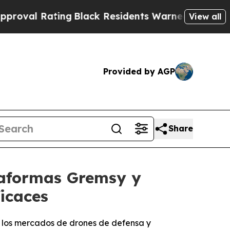
ing
Black Residents Warned of Abusive Cops for Y
View all
Provided by AGP
Share
ataformas Gremsy y
icaces
n los mercados de drones de defensa y